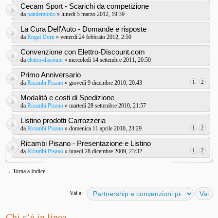
Cecam Sport - Scarichi da competizione
da
pandemonio
» lunedì 5 marzo 2012, 19:39
La Cura Dell'Auto - Domande e risposte
da
Rogal Dorn
» venerdì 24 febbraio 2012, 2:50
Convenzione con Elettro-Discount.com
da
elettro-discount
» mercoledì 14 settembre 2011, 20:50
Primo Anniversario
1
2
da
Ricambi Pisano
» giovedì 9 dicembre 2010, 20:43
Modalità e costi di Spedizione
da
Ricambi Pisano
» martedì 28 settembre 2010, 21:57
Listino prodotti Carrozzeria
1
2
da
Ricambi Pisano
» domenica 11 aprile 2010, 23:29
Ricambi Pisano - Presentazione e Listino
1
2
da
Ricambi Pisano
» lunedì 28 dicembre 2009, 23:32
Torna a Indice
Vai a:
Chi c’è in linea