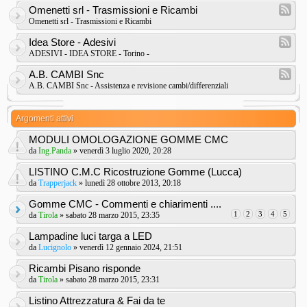
Omenetti srl - Trasmissioni e Ricambi
Omenetti srl - Trasmissioni e Ricambi
Idea Store - Adesivi
ADESIVI - IDEA STORE - Torino -
A.B. CAMBI Snc
A.B. CAMBI Snc - Assistenza e revisione cambi/differenziali
Argomenti attivi
MODULI OMOLOGAZIONE GOMME CMC
da
Ing.Panda
» venerdì 3 luglio 2020, 20:28
LISTINO C.M.C Ricostruzione Gomme (Lucca)
da
Trapperjack
» lunedì 28 ottobre 2013, 20:18
Gomme CMC - Commenti e chiarimenti ....
1
2
3
4
5
da
Tirola
» sabato 28 marzo 2015, 23:35
Lampadine luci targa a LED
da
Lucignolo
» venerdì 12 gennaio 2024, 21:51
Ricambi Pisano risponde
da
Tirola
» sabato 28 marzo 2015, 23:31
Listino Attrezzatura & Fai da te