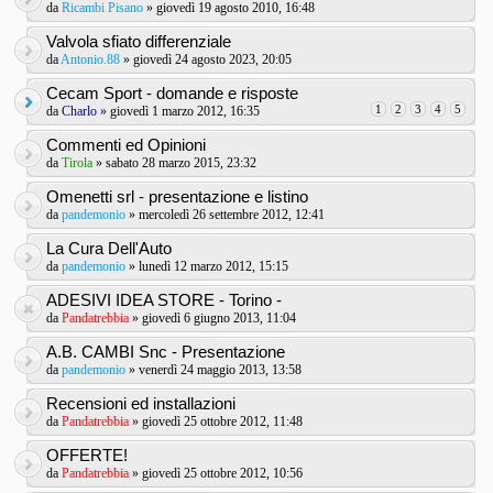
da
Ricambi Pisano
» giovedì 19 agosto 2010, 16:48
Valvola sfiato differenziale
da
Antonio.88
» giovedì 24 agosto 2023, 20:05
Cecam Sport - domande e risposte
1
2
3
4
5
da
Charlo
» giovedì 1 marzo 2012, 16:35
Commenti ed Opinioni
da
Tirola
» sabato 28 marzo 2015, 23:32
Omenetti srl - presentazione e listino
da
pandemonio
» mercoledì 26 settembre 2012, 12:41
La Cura Dell'Auto
da
pandemonio
» lunedì 12 marzo 2012, 15:15
ADESIVI IDEA STORE - Torino -
da
Pandatrebbia
» giovedì 6 giugno 2013, 11:04
A.B. CAMBI Snc - Presentazione
da
pandemonio
» venerdì 24 maggio 2013, 13:58
Recensioni ed installazioni
da
Pandatrebbia
» giovedì 25 ottobre 2012, 11:48
OFFERTE!
da
Pandatrebbia
» giovedì 25 ottobre 2012, 10:56