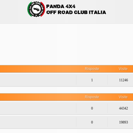
Risposte
Visite
1
11246
Risposte
Visite
0
44342
0
19893