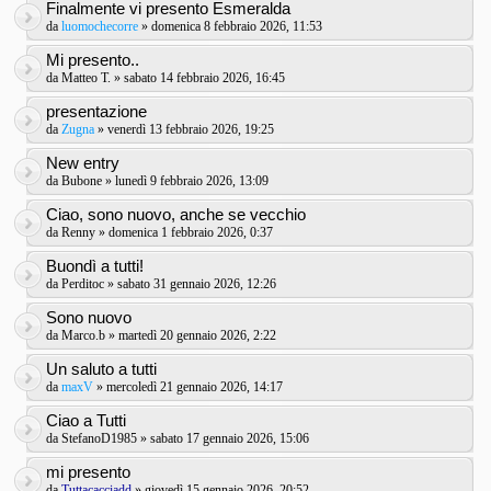
Finalmente vi presento Esmeralda
da
luomochecorre
» domenica 8 febbraio 2026, 11:53
Mi presento..
da
Matteo T.
» sabato 14 febbraio 2026, 16:45
presentazione
da
Zugna
» venerdì 13 febbraio 2026, 19:25
New entry
da
Bubone
» lunedì 9 febbraio 2026, 13:09
Ciao, sono nuovo, anche se vecchio
da
Renny
» domenica 1 febbraio 2026, 0:37
Buondì a tutti!
da
Perditoc
» sabato 31 gennaio 2026, 12:26
Sono nuovo
da
Marco.b
» martedì 20 gennaio 2026, 2:22
Un saluto a tutti
da
maxV
» mercoledì 21 gennaio 2026, 14:17
Ciao a Tutti
da
StefanoD1985
» sabato 17 gennaio 2026, 15:06
mi presento
da
Tuttacacciadd
» giovedì 15 gennaio 2026, 20:52