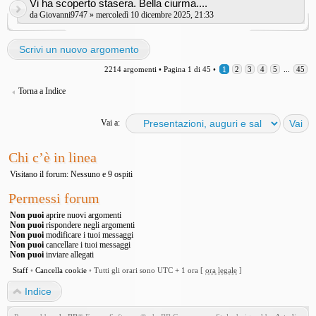
Vi ha scoperto stasera. Bella ciurma....
da
Giovanni9747
» mercoledì 10 dicembre 2025, 21:33
Scrivi un nuovo argomento
2214 argomenti •
Pagina
1
di
45
•
1
2
3
4
5
...
45
Torna a Indice
Vai a:
Chi c’è in linea
Visitano il forum: Nessuno e 9 ospiti
Permessi forum
Non puoi
aprire nuovi argomenti
Non puoi
rispondere negli argomenti
Non puoi
modificare i tuoi messaggi
Non puoi
cancellare i tuoi messaggi
Non puoi
inviare allegati
Staff
•
Cancella cookie
•
Tutti gli orari sono UTC + 1 ora [
ora legale
]
Indice