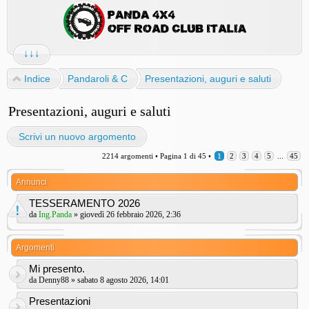
↓↓↓
Indice
Pandaroli & C
Presentazioni, auguri e saluti
Presentazioni, auguri e saluti
Scrivi un nuovo argomento
2214 argomenti •
Pagina
1
di
45
•
1
2
3
4
5
...
45
Annunci
TESSERAMENTO 2026
da
Ing.Panda
» giovedì 26 febbraio 2026, 2:36
Argomenti
Mi presento.
da
Denny88
» sabato 8 agosto 2026, 14:01
Presentazioni