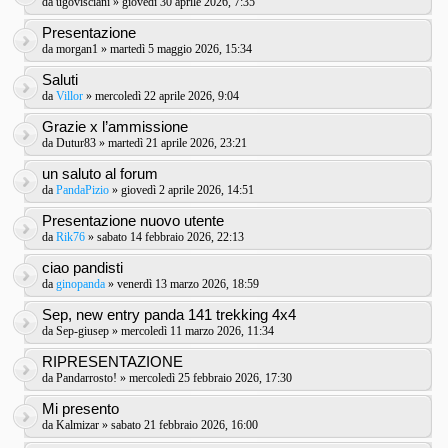
da
ugovisciani
» giovedì 30 aprile 2026, 7:35
Presentazione
da
morgan1
» martedì 5 maggio 2026, 15:34
Saluti
da
Villor
» mercoledì 22 aprile 2026, 9:04
Grazie x l’ammissione
da
Dutur83
» martedì 21 aprile 2026, 23:21
un saluto al forum
da
PandaPizio
» giovedì 2 aprile 2026, 14:51
Presentazione nuovo utente
da
Rik76
» sabato 14 febbraio 2026, 22:13
ciao pandisti
da
ginopanda
» venerdì 13 marzo 2026, 18:59
Sep, new entry panda 141 trekking 4x4
da
Sep-giusep
» mercoledì 11 marzo 2026, 11:34
RIPRESENTAZIONE
da
Pandarrosto!
» mercoledì 25 febbraio 2026, 17:30
Mi presento
da
Kalmizar
» sabato 21 febbraio 2026, 16:00