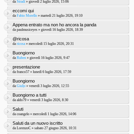
da
Stradi
» giovedì 2 luglio 2026, 15:06
eccomi qui
da
Fabio Morello
» martedì 21 luglio 2026, 19:10
Appena entrato ma non ho ancora la panda
da
paulmusiceyes
» giovedì 16 luglio 2026, 18:39
@ricosa
da
ricosa
» mercoledì 15 luglio 2026, 20:31
Buongiorno
da
Ruben
» giovedì 16 luglio 2026, 9:47
presentazione
da
franco57
» lunedì 6 luglio 2026, 17:59
Buongiorno
da
Giul|o
» venerdì 3 luglio 2026, 12:55
Buongiorno a tutti
da
aldo79
» venerdì 3 luglio 2026, 8:30
Saluti
da
coangelo
» mercoledì 1 luglio 2026, 14:06
Saluti da un nuovo iscritto
da
LorenzoC
» sabato 27 giugno 2026, 10:31