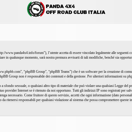
www.panda4x4.info/forum”), l’utente accetta di essere vincolato legalmente alle seguenti condi
are in qualunque momento, sarà nostra premura avvisarti di tali modifiche, benché sia opportun
ww.phpbb.com”, “phpBB Group”, “phpBB Teams”) che è un software per la creazione di comunit
, phpBB Group non è responsabile dei contenuti e della gestione. Per ulteriori informazioni su 
gio a sfondo sessuale, o qualsiasi altro tipo di materiale che può violare una qualsiasi Legge de
tuo provider Internet se è ritenuto da noi opportuno. Tutti gli indirizzi IP sono registrati per s
itenga necessario. Come fruitore di questo servizio, accetti che ogni informazione (dato persona
a ritenersi responsabili per qualsiasi violazione al sistema che possa compromettere queste i