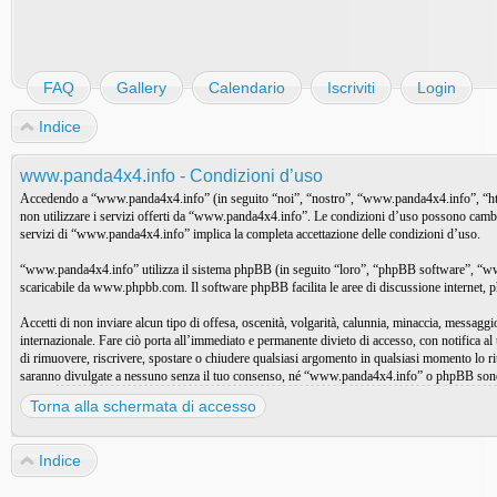
FAQ
Gallery
Calendario
Iscriviti
Login
Indice
www.panda4x4.info - Condizioni d’uso
Accedendo a “www.panda4x4.info” (in seguito “noi”, “nostro”, “www.panda4x4.info”, “http://
non utilizzare i servizi offerti da “www.panda4x4.info”. Le condizioni d’uso possono cambi
servizi di “www.panda4x4.info” implica la completa accettazione delle condizioni d’uso.
“www.panda4x4.info” utilizza il sistema phpBB (in seguito “loro”, “phpBB software”, “w
scaricabile da
www.phpbb.com
. Il software phpBB facilita le aree di discussione internet
Accetti di non inviare alcun tipo di offesa, oscenità, volgarità, calunnia, minaccia, messag
internazionale. Fare ciò porta all’immediato e permanente divieto di accesso, con notifica al 
di rimuovere, riscrivere, spostare o chiudere qualsiasi argomento in qualsiasi momento lo r
saranno divulgate a nessuno senza il tuo consenso, né “www.panda4x4.info” o phpBB sono d
Torna alla schermata di accesso
Indice