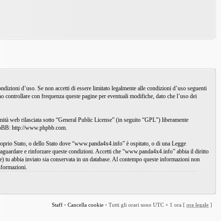
zioni d’uso. Se non accetti di essere limitato legalmente alle condizioni d’uso seguenti
o controllare con frequenza queste pagine per eventuali modifiche, dato che l’uso dei
à web rilasciata sotto “
General Public License
” (in seguito “GPL”) liberamente
phpBB:
http://www.phpbb.com
.
l proprio Stato, o dello Stato dove “www.panda4x4.info” è ospitato, o di una Legge
alvaguardare e rinforzare queste condizioni. Accetti che “www.panda4x4.info” abbia il diritto
le) tu abbia inviato sia conservata in un database. Al contempo queste informazioni non
nformazioni.
Staff
•
Cancella cookie
•
Tutti gli orari sono UTC + 1 ora [
ora legale
]