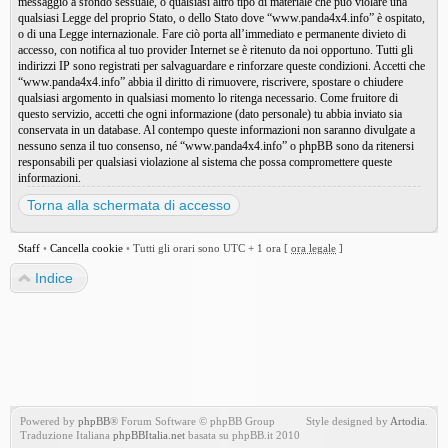
messaggio a sfondo sessuale, o qualsiasi altro tipo di materiale che può violare una
qualsiasi Legge del proprio Stato, o dello Stato dove “www.panda4x4.info” è ospitato,
o di una Legge internazionale. Fare ciò porta all’immediato e permanente divieto di
accesso, con notifica al tuo provider Internet se è ritenuto da noi opportuno. Tutti gli
indirizzi IP sono registrati per salvaguardare e rinforzare queste condizioni. Accetti che
“www.panda4x4.info” abbia il diritto di rimuovere, riscrivere, spostare o chiudere
qualsiasi argomento in qualsiasi momento lo ritenga necessario. Come fruitore di
questo servizio, accetti che ogni informazione (dato personale) tu abbia inviato sia
conservata in un database. Al contempo queste informazioni non saranno divulgate a
nessuno senza il tuo consenso, né “www.panda4x4.info” o phpBB sono da ritenersi
responsabili per qualsiasi violazione al sistema che possa compromettere queste
informazioni.
Torna alla schermata di accesso
Staff
•
Cancella cookie
•
Tutti gli orari sono UTC + 1 ora [
ora legale
]
Indice
Powered by
phpBB
® Forum Software © phpBB Group
Style designed by
Artodia
.
Traduzione Italiana
phpBBItalia.net
basata su phpBB.it 2010