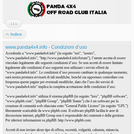
↓↓↓
Indice
www.panda4x4.info - Condizioni d’uso
Accedendo a “www.panda4x4.info” (in seguito “noi”, “nostro”,
“www.panda4x4.info”, “http://www.panda4x4.info/forum”), l’utente accetta di essere
vincolato legalmente alle seguenti condizioni d’uso. Se non accetti di essere limitato
legalmente alle condizioni d’uso seguenti non utilizzare i servizi offerti da
“www.panda4x4.info”. Le condizioni d’uso possono cambiare in qualunque momento,
sarà nostra premura avvisarti di tali modifiche, benché sia opportuno controllare con
frequenza queste pagine per eventuali modifiche, dato che l’uso dei servizi di
“www.panda4x4.info” implica la completa accettazione delle condizioni d’uso.
“www.panda4x4.info” utilizza il sistema phpBB (in seguito “loro”, “phpBB software”,
“www.phpbb.com”, “phpBB Group”, “phpBB Teams”) che è un software per la
creazione di comunità web rilasciata sotto “
General Public License
” (in seguito “GPL”)
liberamente scaricabile da
www.phpbb.com
. Il software phpBB facilita le aree di
discussione internet, phpBB Group non è responsabile dei contenuti e della gestione.
Per ulteriori informazioni su phpBB:
http://www.phpbb.com
.
Accetti di non inviare alcun tipo di offesa, oscenità, volgarità, calunnia, minaccia,