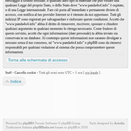
messaggio a sfondo sessuale, o qualsiasi altro tipo di materiale che può violare una
qualsiasi Legge del proprio Stato, o dello Stato dove “www.panda4x4.info” è ospitato,
o di una Legge internazionale. Fare ciò porta all’immediato e permanente divieto di
accesso, con notifica al tuo provider Internet se è ritenuto da noi opportuno. Tutti gli
indirizzi IP sono registrati per salvaguardare e rinforzare queste condizioni. Accetti che
“www.panda4x4.info” abbia il diritto di rimuovere, riscrivere, spostare o chiudere
qualsiasi argomento in qualsiasi momento lo ritenga necessario. Come fruitore di
questo servizio, accetti che ogni informazione (dato personale) tu abbia inviato sia
conservata in un database. Al contempo queste informazioni non saranno divulgate a
nessuno senza il tuo consenso, né “www.panda4x4.info” o phpBB sono da ritenersi
responsabili per qualsiasi violazione al sistema che possa compromettere queste
informazioni.
Torna alla schermata di accesso
Staff
•
Cancella cookie
•
Tutti gli orari sono UTC + 1 ora [
ora legale
]
Indice
Powered by
phpBB
® Forum Software © phpBB Group
Style designed by
Artodia
.
Traduzione Italiana
phpBBItalia.net
basata su phpBB.it 2010