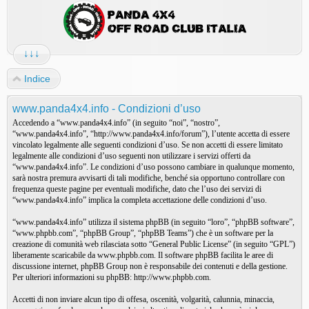
↓↓↓
Indice
www.panda4x4.info - Condizioni d’uso
Accedendo a “www.panda4x4.info” (in seguito “noi”, “nostro”,
“www.panda4x4.info”, “http://www.panda4x4.info/forum”), l’utente accetta di essere
vincolato legalmente alle seguenti condizioni d’uso. Se non accetti di essere limitato
legalmente alle condizioni d’uso seguenti non utilizzare i servizi offerti da
“www.panda4x4.info”. Le condizioni d’uso possono cambiare in qualunque momento,
sarà nostra premura avvisarti di tali modifiche, benché sia opportuno controllare con
frequenza queste pagine per eventuali modifiche, dato che l’uso dei servizi di
“www.panda4x4.info” implica la completa accettazione delle condizioni d’uso.
“www.panda4x4.info” utilizza il sistema phpBB (in seguito “loro”, “phpBB software”,
“www.phpbb.com”, “phpBB Group”, “phpBB Teams”) che è un software per la
creazione di comunità web rilasciata sotto “
General Public License
” (in seguito “GPL”)
liberamente scaricabile da
www.phpbb.com
. Il software phpBB facilita le aree di
discussione internet, phpBB Group non è responsabile dei contenuti e della gestione.
Per ulteriori informazioni su phpBB:
http://www.phpbb.com
.
Accetti di non inviare alcun tipo di offesa, oscenità, volgarità, calunnia, minaccia,