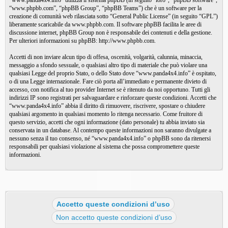
“www.panda4x4.info” utilizza il sistema phpBB (in seguito “loro”, “phpBB software”,
“www.phpbb.com”, “phpBB Group”, “phpBB Teams”) che è un software per la
creazione di comunità web rilasciata sotto “
General Public License
” (in seguito “GPL”)
liberamente scaricabile da
www.phpbb.com
. Il software phpBB facilita le aree di
discussione internet, phpBB Group non è responsabile dei contenuti e della gestione.
Per ulteriori informazioni su phpBB:
http://www.phpbb.com
.
Accetti di non inviare alcun tipo di offesa, oscenità, volgarità, calunnia, minaccia,
messaggio a sfondo sessuale, o qualsiasi altro tipo di materiale che può violare una
qualsiasi Legge del proprio Stato, o dello Stato dove “www.panda4x4.info” è ospitato,
o di una Legge internazionale. Fare ciò porta all’immediato e permanente divieto di
accesso, con notifica al tuo provider Internet se è ritenuto da noi opportuno. Tutti gli
indirizzi IP sono registrati per salvaguardare e rinforzare queste condizioni. Accetti che
“www.panda4x4.info” abbia il diritto di rimuovere, riscrivere, spostare o chiudere
qualsiasi argomento in qualsiasi momento lo ritenga necessario. Come fruitore di
questo servizio, accetti che ogni informazione (dato personale) tu abbia inviato sia
conservata in un database. Al contempo queste informazioni non saranno divulgate a
nessuno senza il tuo consenso, né “www.panda4x4.info” o phpBB sono da ritenersi
responsabili per qualsiasi violazione al sistema che possa compromettere queste
informazioni.