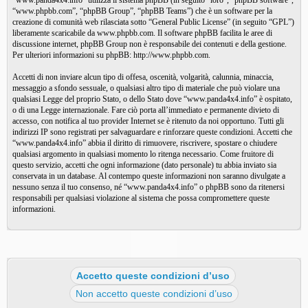
“www.panda4x4.info” utilizza il sistema phpBB (in seguito “loro”, “phpBB software”,
“www.phpbb.com”, “phpBB Group”, “phpBB Teams”) che è un software per la
creazione di comunità web rilasciata sotto “
General Public License
” (in seguito “GPL”)
liberamente scaricabile da
www.phpbb.com
. Il software phpBB facilita le aree di
discussione internet, phpBB Group non è responsabile dei contenuti e della gestione.
Per ulteriori informazioni su phpBB:
http://www.phpbb.com
.
Accetti di non inviare alcun tipo di offesa, oscenità, volgarità, calunnia, minaccia,
messaggio a sfondo sessuale, o qualsiasi altro tipo di materiale che può violare una
qualsiasi Legge del proprio Stato, o dello Stato dove “www.panda4x4.info” è ospitato,
o di una Legge internazionale. Fare ciò porta all’immediato e permanente divieto di
accesso, con notifica al tuo provider Internet se è ritenuto da noi opportuno. Tutti gli
indirizzi IP sono registrati per salvaguardare e rinforzare queste condizioni. Accetti che
“www.panda4x4.info” abbia il diritto di rimuovere, riscrivere, spostare o chiudere
qualsiasi argomento in qualsiasi momento lo ritenga necessario. Come fruitore di
questo servizio, accetti che ogni informazione (dato personale) tu abbia inviato sia
conservata in un database. Al contempo queste informazioni non saranno divulgate a
nessuno senza il tuo consenso, né “www.panda4x4.info” o phpBB sono da ritenersi
responsabili per qualsiasi violazione al sistema che possa compromettere queste
informazioni.