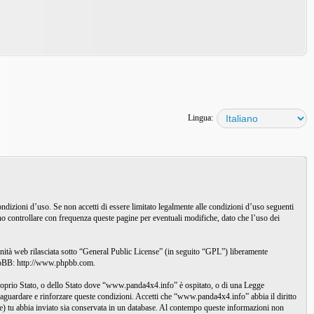
Lingua:
zioni d’uso. Se non accetti di essere limitato legalmente alle condizioni d’uso seguenti
o controllare con frequenza queste pagine per eventuali modifiche, dato che l’uso dei
à web rilasciata sotto “
General Public License
” (in seguito “GPL”) liberamente
phpBB:
http://www.phpbb.com
.
l proprio Stato, o dello Stato dove “www.panda4x4.info” è ospitato, o di una Legge
alvaguardare e rinforzare queste condizioni. Accetti che “www.panda4x4.info” abbia il diritto
le) tu abbia inviato sia conservata in un database. Al contempo queste informazioni non