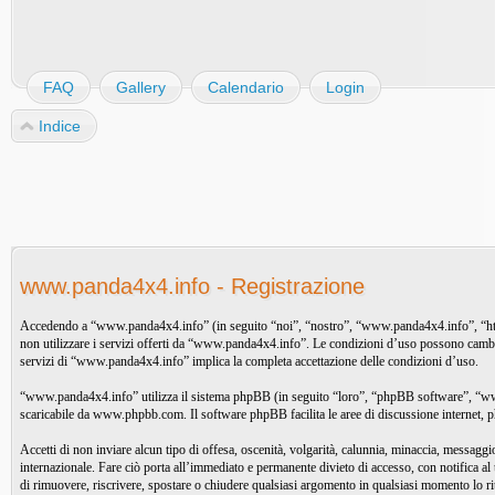
FAQ
Gallery
Calendario
Login
Indice
www.panda4x4.info - Registrazione
Accedendo a “www.panda4x4.info” (in seguito “noi”, “nostro”, “www.panda4x4.info”, “http://
non utilizzare i servizi offerti da “www.panda4x4.info”. Le condizioni d’uso possono cambi
servizi di “www.panda4x4.info” implica la completa accettazione delle condizioni d’uso.
“www.panda4x4.info” utilizza il sistema phpBB (in seguito “loro”, “phpBB software”, “w
scaricabile da
www.phpbb.com
. Il software phpBB facilita le aree di discussione internet
Accetti di non inviare alcun tipo di offesa, oscenità, volgarità, calunnia, minaccia, messag
internazionale. Fare ciò porta all’immediato e permanente divieto di accesso, con notifica al 
di rimuovere, riscrivere, spostare o chiudere qualsiasi argomento in qualsiasi momento lo r