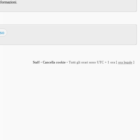
nformazioni.
Staff
•
Cancella cookie
•
Tutti gli orari sono UTC + 1 ora [
ora legale
]