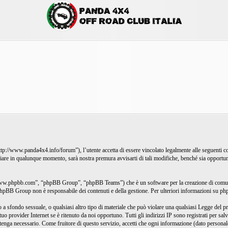
www.panda4x4.info/forum”), l’utente accetta di essere vincolato legalmente alle seguenti condi
are in qualunque momento, sarà nostra premura avvisarti di tali modifiche, benché sia opportun
ww.phpbb.com”, “phpBB Group”, “phpBB Teams”) che è un software per la creazione di comunit
, phpBB Group non è responsabile dei contenuti e della gestione. Per ulteriori informazioni su 
gio a sfondo sessuale, o qualsiasi altro tipo di materiale che può violare una qualsiasi Legge de
tuo provider Internet se è ritenuto da noi opportuno. Tutti gli indirizzi IP sono registrati per s
itenga necessario. Come fruitore di questo servizio, accetti che ogni informazione (dato persona