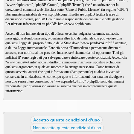
“www.panda4x4.info” utilizza il sistema phpBB (in seguito “loro”, “phpBB software”,
“www.phpbb.com”, “phpBB Group”, “phpBB Teams”) che è un software per la
creazione di comunità web rilasciata sotto “
General Public License
” (in seguito “GPL”)
liberamente scaricabile da
www.phpbb.com
. Il software phpBB facilita le aree di
discussione internet, phpBB Group non è responsabile dei contenuti e della gestione.
Per ulteriori informazioni su phpBB:
http://www.phpbb.com
.
Accetti di non inviare alcun tipo di offesa, oscenità, volgarità, calunnia, minaccia,
messaggio a sfondo sessuale, o qualsiasi altro tipo di materiale che può violare una
qualsiasi Legge del proprio Stato, o dello Stato dove “www.panda4x4.info” è ospitato,
o di una Legge internazionale. Fare ciò porta all’immediato e permanente divieto di
accesso, con notifica al tuo provider Internet se è ritenuto da noi opportuno. Tutti gli
indirizzi IP sono registrati per salvaguardare e rinforzare queste condizioni. Accetti che
“www.panda4x4.info” abbia il diritto di rimuovere, riscrivere, spostare o chiudere
qualsiasi argomento in qualsiasi momento lo ritenga necessario. Come fruitore di
questo servizio, accetti che ogni informazione (dato personale) tu abbia inviato sia
conservata in un database. Al contempo queste informazioni non saranno divulgate a
nessuno senza il tuo consenso, né “www.panda4x4.info” o phpBB sono da ritenersi
responsabili per qualsiasi violazione al sistema che possa compromettere queste
informazioni.