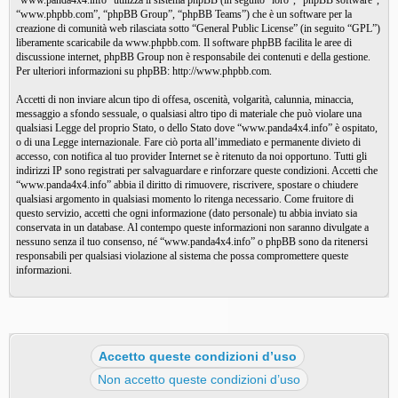
“www.panda4x4.info” utilizza il sistema phpBB (in seguito “loro”, “phpBB software”,
“www.phpbb.com”, “phpBB Group”, “phpBB Teams”) che è un software per la
creazione di comunità web rilasciata sotto “
General Public License
” (in seguito “GPL”)
liberamente scaricabile da
www.phpbb.com
. Il software phpBB facilita le aree di
discussione internet, phpBB Group non è responsabile dei contenuti e della gestione.
Per ulteriori informazioni su phpBB:
http://www.phpbb.com
.
Accetti di non inviare alcun tipo di offesa, oscenità, volgarità, calunnia, minaccia,
messaggio a sfondo sessuale, o qualsiasi altro tipo di materiale che può violare una
qualsiasi Legge del proprio Stato, o dello Stato dove “www.panda4x4.info” è ospitato,
o di una Legge internazionale. Fare ciò porta all’immediato e permanente divieto di
accesso, con notifica al tuo provider Internet se è ritenuto da noi opportuno. Tutti gli
indirizzi IP sono registrati per salvaguardare e rinforzare queste condizioni. Accetti che
“www.panda4x4.info” abbia il diritto di rimuovere, riscrivere, spostare o chiudere
qualsiasi argomento in qualsiasi momento lo ritenga necessario. Come fruitore di
questo servizio, accetti che ogni informazione (dato personale) tu abbia inviato sia
conservata in un database. Al contempo queste informazioni non saranno divulgate a
nessuno senza il tuo consenso, né “www.panda4x4.info” o phpBB sono da ritenersi
responsabili per qualsiasi violazione al sistema che possa compromettere queste
informazioni.