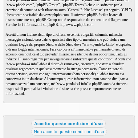
“www.panda4x4.info” utilizza il sistema phpBB (in seguito “loro”, “phpBB software”,
“www.phpbb.com”, “phpBB Group”, “phpBB Teams”) che è un software per la
creazione di comunità web rilasciata sotto “
General Public License
” (in seguito “GPL”)
liberamente scaricabile da
www.phpbb.com
. Il software phpBB facilita le aree di
discussione internet, phpBB Group non è responsabile dei contenuti e della gestione.
Per ulteriori informazioni su phpBB:
http://www.phpbb.com
.
Accetti di non inviare alcun tipo di offesa, oscenità, volgarità, calunnia, minaccia,
messaggio a sfondo sessuale, o qualsiasi altro tipo di materiale che può violare una
qualsiasi Legge del proprio Stato, o dello Stato dove “www.panda4x4.info” è ospitato,
o di una Legge internazionale. Fare ciò porta all’immediato e permanente divieto di
accesso, con notifica al tuo provider Internet se è ritenuto da noi opportuno. Tutti gli
indirizzi IP sono registrati per salvaguardare e rinforzare queste condizioni. Accetti che
“www.panda4x4.info” abbia il diritto di rimuovere, riscrivere, spostare o chiudere
qualsiasi argomento in qualsiasi momento lo ritenga necessario. Come fruitore di
questo servizio, accetti che ogni informazione (dato personale) tu abbia inviato sia
conservata in un database. Al contempo queste informazioni non saranno divulgate a
nessuno senza il tuo consenso, né “www.panda4x4.info” o phpBB sono da ritenersi
responsabili per qualsiasi violazione al sistema che possa compromettere queste
informazioni.