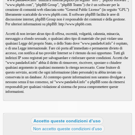
“www.panda4x4.info” utilizza il sistema phpBB (in seguito “loro”, “phpBB software”,
“www.phpbb.com”, “phpBB Group”, “phpBB Teams”) che è un software per la
creazione di comunità web rilasciata sotto “
General Public License
” (in seguito “GPL”)
liberamente scaricabile da
www.phpbb.com
. Il software phpBB facilita le aree di
discussione internet, phpBB Group non è responsabile dei contenuti e della gestione.
Per ulteriori informazioni su phpBB:
http://www.phpbb.com
.
Accetti di non inviare alcun tipo di offesa, oscenità, volgarità, calunnia, minaccia,
messaggio a sfondo sessuale, o qualsiasi altro tipo di materiale che può violare una
qualsiasi Legge del proprio Stato, o dello Stato dove “www.panda4x4.info” è ospitato,
o di una Legge internazionale. Fare ciò porta all’immediato e permanente divieto di
accesso, con notifica al tuo provider Internet se è ritenuto da noi opportuno. Tutti gli
indirizzi IP sono registrati per salvaguardare e rinforzare queste condizioni. Accetti che
“www.panda4x4.info” abbia il diritto di rimuovere, riscrivere, spostare o chiudere
qualsiasi argomento in qualsiasi momento lo ritenga necessario. Come fruitore di
questo servizio, accetti che ogni informazione (dato personale) tu abbia inviato sia
conservata in un database. Al contempo queste informazioni non saranno divulgate a
nessuno senza il tuo consenso, né “www.panda4x4.info” o phpBB sono da ritenersi
responsabili per qualsiasi violazione al sistema che possa compromettere queste
informazioni.