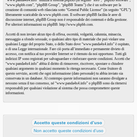
“www.panda4x4.info” utilizza il sistema phpBB (in seguito “loro”, “phpBB software”,
“www.phpbb.com”, “phpBB Group”, “phpBB Teams”) che è un software per la
creazione di comunità web rilasciata sotto “
General Public License
” (in seguito “GPL”)
liberamente scaricabile da
www.phpbb.com
. Il software phpBB facilita le aree di
discussione internet, phpBB Group non è responsabile dei contenuti e della gestione.
Per ulteriori informazioni su phpBB:
http://www.phpbb.com
.
Accetti di non inviare alcun tipo di offesa, oscenità, volgarità, calunnia, minaccia,
messaggio a sfondo sessuale, o qualsiasi altro tipo di materiale che può violare una
qualsiasi Legge del proprio Stato, o dello Stato dove “www.panda4x4.info” è ospitato,
o di una Legge internazionale. Fare ciò porta all’immediato e permanente divieto di
accesso, con notifica al tuo provider Internet se è ritenuto da noi opportuno. Tutti gli
indirizzi IP sono registrati per salvaguardare e rinforzare queste condizioni. Accetti che
“www.panda4x4.info” abbia il diritto di rimuovere, riscrivere, spostare o chiudere
qualsiasi argomento in qualsiasi momento lo ritenga necessario. Come fruitore di
questo servizio, accetti che ogni informazione (dato personale) tu abbia inviato sia
conservata in un database. Al contempo queste informazioni non saranno divulgate a
nessuno senza il tuo consenso, né “www.panda4x4.info” o phpBB sono da ritenersi
responsabili per qualsiasi violazione al sistema che possa compromettere queste
informazioni.