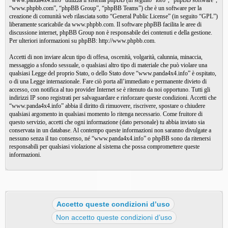
“www.panda4x4.info” utilizza il sistema phpBB (in seguito “loro”, “phpBB software”,
“www.phpbb.com”, “phpBB Group”, “phpBB Teams”) che è un software per la
creazione di comunità web rilasciata sotto “
General Public License
” (in seguito “GPL”)
liberamente scaricabile da
www.phpbb.com
. Il software phpBB facilita le aree di
discussione internet, phpBB Group non è responsabile dei contenuti e della gestione.
Per ulteriori informazioni su phpBB:
http://www.phpbb.com
.
Accetti di non inviare alcun tipo di offesa, oscenità, volgarità, calunnia, minaccia,
messaggio a sfondo sessuale, o qualsiasi altro tipo di materiale che può violare una
qualsiasi Legge del proprio Stato, o dello Stato dove “www.panda4x4.info” è ospitato,
o di una Legge internazionale. Fare ciò porta all’immediato e permanente divieto di
accesso, con notifica al tuo provider Internet se è ritenuto da noi opportuno. Tutti gli
indirizzi IP sono registrati per salvaguardare e rinforzare queste condizioni. Accetti che
“www.panda4x4.info” abbia il diritto di rimuovere, riscrivere, spostare o chiudere
qualsiasi argomento in qualsiasi momento lo ritenga necessario. Come fruitore di
questo servizio, accetti che ogni informazione (dato personale) tu abbia inviato sia
conservata in un database. Al contempo queste informazioni non saranno divulgate a
nessuno senza il tuo consenso, né “www.panda4x4.info” o phpBB sono da ritenersi
responsabili per qualsiasi violazione al sistema che possa compromettere queste
informazioni.