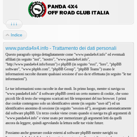
↓↓↓
Indice
www.panda4x4.info - Trattamento dei dati personali
Questo paragrafo spiega dettagliatamente come “www.panda4x4.info” ed eventuali
affiliati (in seguito “noi”, “nostro”, “www.panda4x4.info”,
“http://www.panda4x4.info/forum”) e phpBB (in seguito “essi”, “loro”, “phpBB
software”, “www.phpbb.com”, “phpBB Group”, “phpBB Teams”) usano le
informazioni raccolte durante qualsiasi sessione d’uso da te effettuata (in seguito “le tue
informazioni”).
Le tue informazioni sono raccolte in due modi. In primo luogo, mentre si naviga su
“www.panda4x4.info” il software phpBB creerà un certo numero di cookie, che sono
piccoli file di testo che vengono scaricati nei file temporanei del tuo browser. I primi
due cookie contengono solo un identificativo utente (in seguito “user-id”) ed un
identificativo anonimo di sessione (in seguito “session-id”), assegnato automaticamente
dal software phpBB. Un terzo cookie viene creato quando si naviga tra gli argomenti di
“www.panda4x4.info” e viene usato per memorizzare gli argomenti letti da quelli
ancora da leggere, quindi agevolando la lettura nelle tue visite future.
Possiamo anche generare cookie esterni al software phpBB mentre navighi su