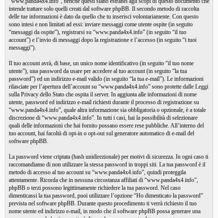
“www.panda4x4.info”, benché questi siano estranei agli scopi di questo documento che
intende trattare solo quelli creati dal software phpBB. Il secondo metodo di raccolta
delle tue informazioni è dato da quello che tu inserisci volontariamente. Con questo
sono intesi e non limitati ad essi: inviare messaggi come utente ospite (in seguito
“messaggi da ospite”), registrarsi su “www.panda4x4.info” (in seguito “il tuo
account”) e l’invio di messaggi dopo la registrazione e l’accesso (in seguito “i tuoi
messaggi”).
Il tuo account avrà, di base, un unico nome identificativo (in seguito “il tuo nome
utente”), una password da usare per accedere al tuo account (in seguito “la tua
password”) ed un indirizzo e-mail valido (in seguito “la tua e-mail”). Le informazioni
rilasciate per l’apertura dell’account su “www.panda4x4.info” sono protette dalle Leggi
sulla Privacy dello Stato che ospita il server. In aggiunta alle informazioni di nome
utente, password ed indirizzo e-mail richiesti durante il processo di registrazione su
“www.panda4x4.info”, quale altra informazione sia obbligatoria o opzionale, è a totale
discrezione di “www.panda4x4.info”. In tutti i casi, hai la possibilità di selezionare
quali delle informazioni che hai fornito possano essere rese pubbliche. All’interno del
tuo account, hai facoltà di opt-in o opt-out sul generatore automatico di e-mail del
software phpBB.
La password viene criptata (hash unidirezionale) per motivi di sicurezza. In ogni caso ti
raccomandiamo di non utilizzare la stessa password in troppi siti. La tua password è il
metodo di accesso al tuo account su “www.panda4x4.info”, quindi proteggila
attentamente. Ricorda che in nessuna circostanza affiliati di “www.panda4x4.info”,
phpBB o terzi possono legittimamente richiedere la tua password. Nel caso
dimenticassi la tua password, puoi utilizzare l’opzione “Ho dimenticato la password”
prevista nel software phpBB. Durante questo procedimento ti verrà richiesto il tuo
nome utente ed indirizzo e-mail, in modo che il software phpBB possa generare una