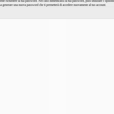
ente richiedere la tua password. Nel caso dimenticassi la tua password, puoi utilizzare l’opz
ossa generare una nuova password che ti permetterà di accedere nuovamente al tuo account.