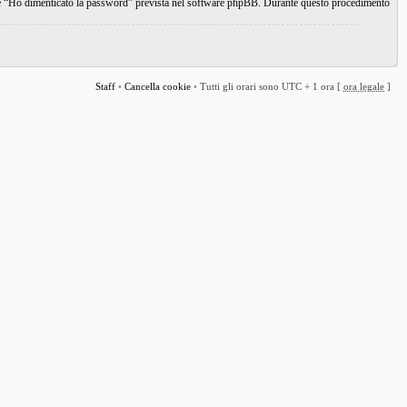
ione “Ho dimenticato la password” prevista nel software phpBB. Durante questo procedimento
Staff
•
Cancella cookie
•
Tutti gli orari sono UTC + 1 ora [
ora legale
]