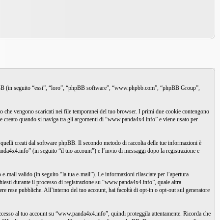
hpBB (in seguito “essi”, “loro”, “phpBB software”, “www.phpbb.com”, “phpBB Group”,
o che vengono scaricati nei file temporanei del tuo browser. I primi due cookie contengono
ene creato quando si naviga tra gli argomenti di “www.panda4x4.info” e viene usato per
elli creati dal software phpBB. Il secondo metodo di raccolta delle tue informazioni è
nda4x4.info” (in seguito “il tuo account”) e l’invio di messaggi dopo la registrazione e
-mail valido (in seguito “la tua e-mail”). Le informazioni rilasciate per l’apertura
chiesti durante il processo di registrazione su “www.panda4x4.info”, quale altra
ere rese pubbliche. All’interno del tuo account, hai facoltà di opt-in o opt-out sul generatore
i accesso al tuo account su “www.panda4x4.info”, quindi proteggila attentamente. Ricorda che