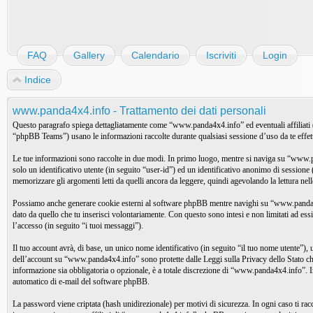
FAQ
Gallery
Calendario
Iscriviti
Login
Indice
www.panda4x4.info - Trattamento dei dati personali
Questo paragrafo spiega dettagliatamente come “www.panda4x4.info” ed eventuali affilia
“phpBB Teams”) usano le informazioni raccolte durante qualsiasi sessione d’uso da te effettu
Le tue informazioni sono raccolte in due modi. In primo luogo, mentre si naviga su “www.pa
solo un identificativo utente (in seguito “user-id”) ed un identificativo anonimo di sessi
memorizzare gli argomenti letti da quelli ancora da leggere, quindi agevolando la lettura nelle
Possiamo anche generare cookie esterni al software phpBB mentre navighi su “www.panda4x4.i
dato da quello che tu inserisci volontariamente. Con questo sono intesi e non limitati ad es
l’accesso (in seguito “i tuoi messaggi”).
Il tuo account avrà, di base, un unico nome identificativo (in seguito “il tuo nome utente”), 
dell’account su “www.panda4x4.info” sono protette dalle Leggi sulla Privacy dello Stato che 
informazione sia obbligatoria o opzionale, è a totale discrezione di “www.panda4x4.info”. In t
automatico di e-mail del software phpBB.
La password viene criptata (hash unidirezionale) per motivi di sicurezza. In ogni caso ti r