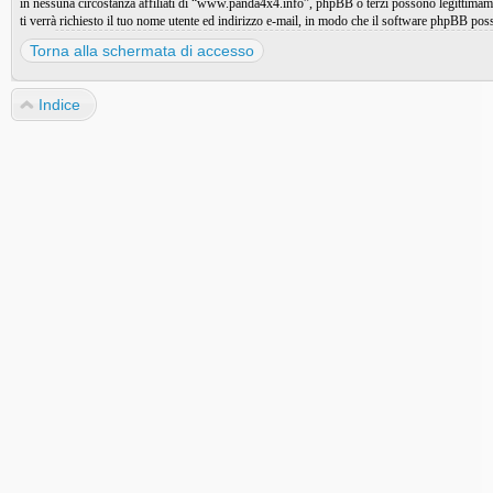
in nessuna circostanza affiliati di “www.panda4x4.info”, phpBB o terzi possono legittimam
ti verrà richiesto il tuo nome utente ed indirizzo e-mail, in modo che il software phpBB p
Torna alla schermata di accesso
Indice