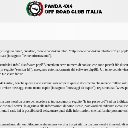
ti (in seguito “noi”, “nostro”, “www.panda4x4.info”, “http://www.panda4x4.info/forum”) e p
ata (in seguito “le tue informazioni”).
nda4x4.info” il software phpBB creerà un certo numero di cookie, che sono piccoli file di test
one (in seguito “session-id”), assegnato automaticamente dal software phpBB. Un terzo cookie vi
 tue visite future.
nfo”, benché questi siano estranei agli scopi di questo documento che intende trattare solo qu
si: inviare messaggi come utente ospite (in seguito “messaggi da ospite”), registrarsi su “www.pa
una password da usare per accedere al tuo account (in seguito “la tua password”) ed un indirizzo e
ospita il server. In aggiunta alle informazioni di nome utente, password ed indirizzo e-mail ri
utti i casi, hai la possibilità di selezionare quali delle informazioni che hai fornito possano ess
accomandiamo di non utilizzare la stessa password in troppi siti. La tua password è il metodo d