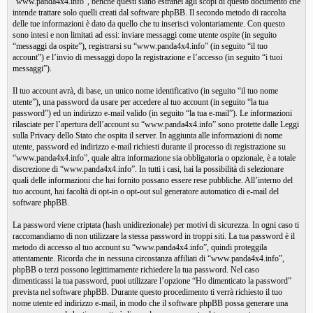
“www.panda4x4.info”, benché questi siano estranei agli scopi di questo documento che
intende trattare solo quelli creati dal software phpBB. Il secondo metodo di raccolta
delle tue informazioni è dato da quello che tu inserisci volontariamente. Con questo
sono intesi e non limitati ad essi: inviare messaggi come utente ospite (in seguito
“messaggi da ospite”), registrarsi su “www.panda4x4.info” (in seguito “il tuo
account”) e l’invio di messaggi dopo la registrazione e l’accesso (in seguito “i tuoi
messaggi”).
Il tuo account avrà, di base, un unico nome identificativo (in seguito “il tuo nome
utente”), una password da usare per accedere al tuo account (in seguito “la tua
password”) ed un indirizzo e-mail valido (in seguito “la tua e-mail”). Le informazioni
rilasciate per l’apertura dell’account su “www.panda4x4.info” sono protette dalle Leggi
sulla Privacy dello Stato che ospita il server. In aggiunta alle informazioni di nome
utente, password ed indirizzo e-mail richiesti durante il processo di registrazione su
“www.panda4x4.info”, quale altra informazione sia obbligatoria o opzionale, è a totale
discrezione di “www.panda4x4.info”. In tutti i casi, hai la possibilità di selezionare
quali delle informazioni che hai fornito possano essere rese pubbliche. All’interno del
tuo account, hai facoltà di opt-in o opt-out sul generatore automatico di e-mail del
software phpBB.
La password viene criptata (hash unidirezionale) per motivi di sicurezza. In ogni caso ti
raccomandiamo di non utilizzare la stessa password in troppi siti. La tua password è il
metodo di accesso al tuo account su “www.panda4x4.info”, quindi proteggila
attentamente. Ricorda che in nessuna circostanza affiliati di “www.panda4x4.info”,
phpBB o terzi possono legittimamente richiedere la tua password. Nel caso
dimenticassi la tua password, puoi utilizzare l’opzione “Ho dimenticato la password”
prevista nel software phpBB. Durante questo procedimento ti verrà richiesto il tuo
nome utente ed indirizzo e-mail, in modo che il software phpBB possa generare una