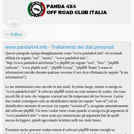
↓↓↓
Indice
www.panda4x4.info - Trattamento dei dati personali
Questo paragrafo spiega dettagliatamente come “www.panda4x4.info” ed eventuali
affiliati (in seguito “noi”, “nostro”, “www.panda4x4.info”,
“http://www.panda4x4.info/forum”) e phpBB (in seguito “essi”, “loro”, “phpBB
software”, “www.phpbb.com”, “phpBB Group”, “phpBB Teams”) usano le
informazioni raccolte durante qualsiasi sessione d’uso da te effettuata (in seguito “le tue
informazioni”).
Le tue informazioni sono raccolte in due modi. In primo luogo, mentre si naviga su
“www.panda4x4.info” il software phpBB creerà un certo numero di cookie, che sono
piccoli file di testo che vengono scaricati nei file temporanei del tuo browser. I primi
due cookie contengono solo un identificativo utente (in seguito “user-id”) ed un
identificativo anonimo di sessione (in seguito “session-id”), assegnato automaticamente
dal software phpBB. Un terzo cookie viene creato quando si naviga tra gli argomenti di
“www.panda4x4.info” e viene usato per memorizzare gli argomenti letti da quelli
ancora da leggere, quindi agevolando la lettura nelle tue visite future.
Possiamo anche generare cookie esterni al software phpBB mentre navighi su