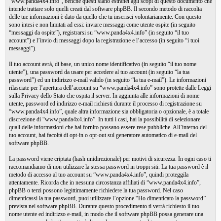
“www.panda4x4.info”, benché questi siano estranei agli scopi di questo documento che
intende trattare solo quelli creati dal software phpBB. Il secondo metodo di raccolta
delle tue informazioni è dato da quello che tu inserisci volontariamente. Con questo
sono intesi e non limitati ad essi: inviare messaggi come utente ospite (in seguito
“messaggi da ospite”), registrarsi su “www.panda4x4.info” (in seguito “il tuo
account”) e l’invio di messaggi dopo la registrazione e l’accesso (in seguito “i tuoi
messaggi”).
Il tuo account avrà, di base, un unico nome identificativo (in seguito “il tuo nome
utente”), una password da usare per accedere al tuo account (in seguito “la tua
password”) ed un indirizzo e-mail valido (in seguito “la tua e-mail”). Le informazioni
rilasciate per l’apertura dell’account su “www.panda4x4.info” sono protette dalle Leggi
sulla Privacy dello Stato che ospita il server. In aggiunta alle informazioni di nome
utente, password ed indirizzo e-mail richiesti durante il processo di registrazione su
“www.panda4x4.info”, quale altra informazione sia obbligatoria o opzionale, è a totale
discrezione di “www.panda4x4.info”. In tutti i casi, hai la possibilità di selezionare
quali delle informazioni che hai fornito possano essere rese pubbliche. All’interno del
tuo account, hai facoltà di opt-in o opt-out sul generatore automatico di e-mail del
software phpBB.
La password viene criptata (hash unidirezionale) per motivi di sicurezza. In ogni caso ti
raccomandiamo di non utilizzare la stessa password in troppi siti. La tua password è il
metodo di accesso al tuo account su “www.panda4x4.info”, quindi proteggila
attentamente. Ricorda che in nessuna circostanza affiliati di “www.panda4x4.info”,
phpBB o terzi possono legittimamente richiedere la tua password. Nel caso
dimenticassi la tua password, puoi utilizzare l’opzione “Ho dimenticato la password”
prevista nel software phpBB. Durante questo procedimento ti verrà richiesto il tuo
nome utente ed indirizzo e-mail, in modo che il software phpBB possa generare una