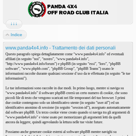
↓↓↓
Indice
www.panda4x4.info - Trattamento dei dati personali
Questo paragrafo spiega dettagliatamente come “www.panda4x4.info” ed eventuali
affiliati (in seguito “noi”, “nostro”, “www.panda4x4.info”,
“http://www.panda4x4.info/forum”) e phpBB (in seguito “essi”, “loro”, “phpBB
software”, “www.phpbb.com”, “phpBB Group”, “phpBB Teams”) usano le
informazioni raccolte durante qualsiasi sessione d’uso da te effettuata (in seguito “le tue
informazioni”).
Le tue informazioni sono raccolte in due modi. In primo luogo, mentre si naviga su
“www.panda4x4.info” il software phpBB creerà un certo numero di cookie, che sono
piccoli file di testo che vengono scaricati nei file temporanei del tuo browser. I primi
due cookie contengono solo un identificativo utente (in seguito “user-id”) ed un
identificativo anonimo di sessione (in seguito “session-id”), assegnato automaticamente
dal software phpBB. Un terzo cookie viene creato quando si naviga tra gli argomenti di
“www.panda4x4.info” e viene usato per memorizzare gli argomenti letti da quelli
ancora da leggere, quindi agevolando la lettura nelle tue visite future.
Possiamo anche generare cookie esterni al software phpBB mentre navighi su