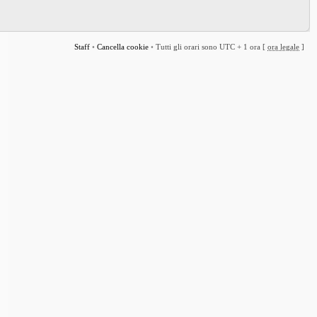
Staff
•
Cancella cookie
•
Tutti gli orari sono UTC + 1 ora [
ora legale
]