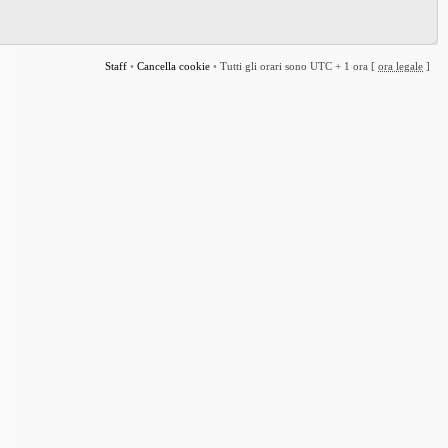
Staff
•
Cancella cookie
•
Tutti gli orari sono UTC + 1 ora [
ora legale
]