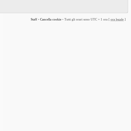
Staff
•
Cancella cookie
•
Tutti gli orari sono UTC + 1 ora [
ora legale
]