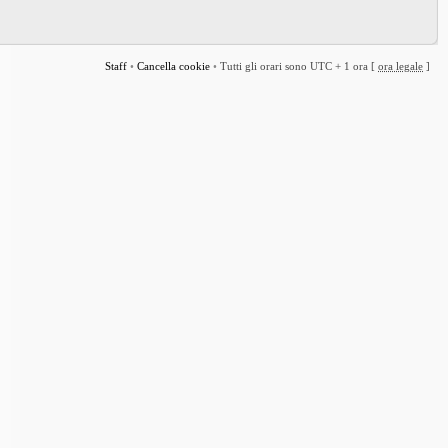
Staff
•
Cancella cookie
•
Tutti gli orari sono UTC + 1 ora [
ora legale
]