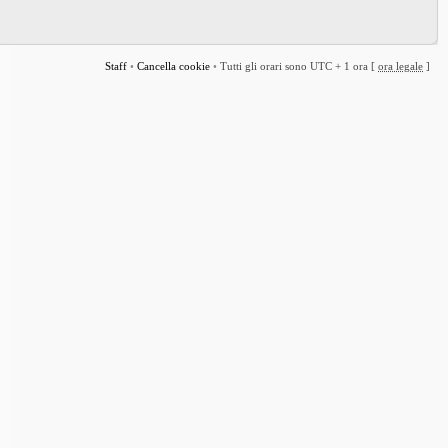
Staff
•
Cancella cookie
•
Tutti gli orari sono UTC + 1 ora [
ora legale
]