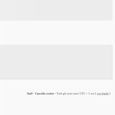
Staff
•
Cancella cookie
•
Tutti gli orari sono UTC + 1 ora [
ora legale
]