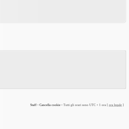
Staff
•
Cancella cookie
•
Tutti gli orari sono UTC + 1 ora [
ora legale
]