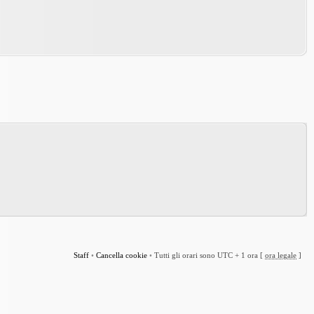
Staff
•
Cancella cookie
•
Tutti gli orari sono UTC + 1 ora [
ora legale
]