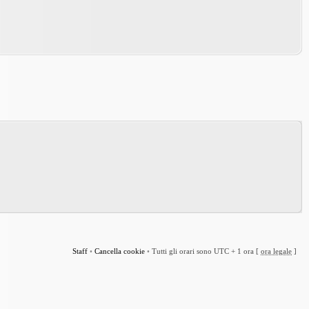
Staff
•
Cancella cookie
•
Tutti gli orari sono UTC + 1 ora [
ora legale
]