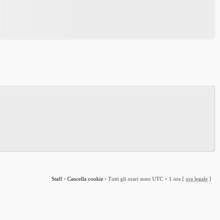
Staff
•
Cancella cookie
•
Tutti gli orari sono UTC + 1 ora [
ora legale
]