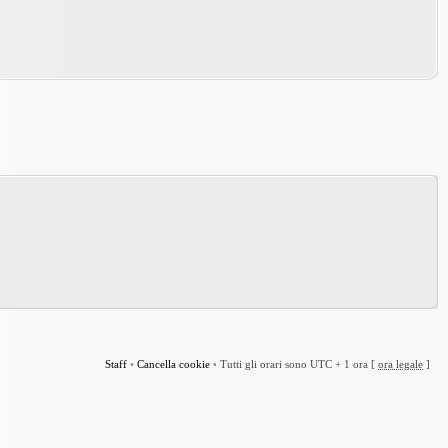
Staff
•
Cancella cookie
•
Tutti gli orari sono UTC + 1 ora [
ora legale
]