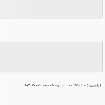
Staff
•
Cancella cookie
•
Tutti gli orari sono UTC + 1 ora [
ora legale
]