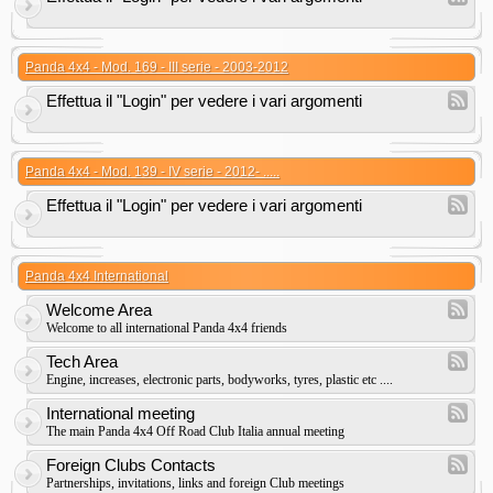
Panda 4x4 - Mod. 169 - III serie - 2003-2012
Effettua il "Login" per vedere i vari argomenti
Panda 4x4 - Mod. 139 - IV serie - 2012- .....
Effettua il "Login" per vedere i vari argomenti
Panda 4x4 International
Welcome Area
Welcome to all international Panda 4x4 friends
Tech Area
Engine, increases, electronic parts, bodyworks, tyres, plastic etc ....
International meeting
The main Panda 4x4 Off Road Club Italia annual meeting
Foreign Clubs Contacts
Partnerships, invitations, links and foreign Club meetings