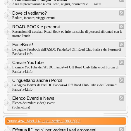
Area di presentazione nuovi utenti, auguri, ricorrenze e ..... saluti ....
Dove ci vediamo?
Raduni, incontri, viaggi, eventi...
ROAD-BOOK e percorsi
Recensioni di tracciati, Road-Book ed info turistiche di percorsi affrontati con le
nostre Panda
FaceBook!
Le pagine Facebook dell'ASDC Panda4x4 Off Road Club Italia e del Forum di
Panda4x4.info.
Canale YouTube
Il canale YouTube dell'ASDC Panda4x4 Off Road Club Italia e del Forum di
Panda4x4.info.
Cinguettano anche i Porci!
La pagina Twitter dell'ASDC Panda4x4 Off Road Club Italia e del Forum di
Panda4x4.info
Elenco Eventi e News
Elenco dei raduni e degli eventi.
(Sola lettura)
Panda 4x4 - Mod. 141 - I e II serie - 1983-2003
Effettua il "Login" per vedere i vari argomenti