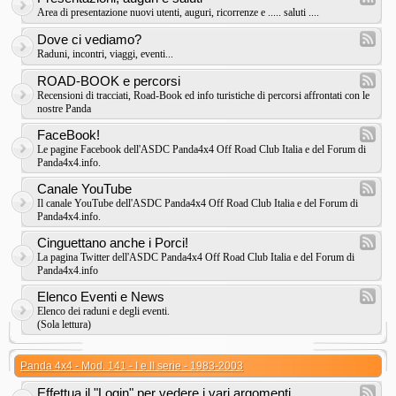
Area di presentazione nuovi utenti, auguri, ricorrenze e ..... saluti ....
Dove ci vediamo?
Raduni, incontri, viaggi, eventi...
ROAD-BOOK e percorsi
Recensioni di tracciati, Road-Book ed info turistiche di percorsi affrontati con le
nostre Panda
FaceBook!
Le pagine Facebook dell'ASDC Panda4x4 Off Road Club Italia e del Forum di
Panda4x4.info.
Canale YouTube
Il canale YouTube dell'ASDC Panda4x4 Off Road Club Italia e del Forum di
Panda4x4.info.
Cinguettano anche i Porci!
La pagina Twitter dell'ASDC Panda4x4 Off Road Club Italia e del Forum di
Panda4x4.info
Elenco Eventi e News
Elenco dei raduni e degli eventi.
(Sola lettura)
Panda 4x4 - Mod. 141 - I e II serie - 1983-2003
Effettua il "Login" per vedere i vari argomenti