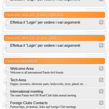
Panda 4x4 - Mod. 169 - III serie - 2003-2012
Effettua il "Login" per vedere i vari argomenti
Panda 4x4 - Mod. 139 - IV serie - 2012- .....
Effettua il "Login" per vedere i vari argomenti
Panda 4x4 International
Welcome Area
Welcome to all international Panda 4x4 friends
Tech Area
Engine, increases, electronic parts, bodyworks, tyres, plastic etc ....
International meeting
The main Panda 4x4 Off Road Club Italia annual meeting
Foreign Clubs Contacts
Partnerships, invitations, links and foreign Club meetings