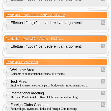
Panda 4x4 - Mod. 169 - III serie - 2003-2012
Effettua il "Login" per vedere i vari argomenti
Panda 4x4 - Mod. 139 - IV serie - 2012- .....
Effettua il "Login" per vedere i vari argomenti
Panda 4x4 International
Welcome Area
Welcome to all international Panda 4x4 friends
Tech Area
Engine, increases, electronic parts, bodyworks, tyres, plastic etc ....
International meeting
The main Panda 4x4 Off Road Club Italia annual meeting
Foreign Clubs Contacts
Partnerships, invitations, links and foreign Club meetings