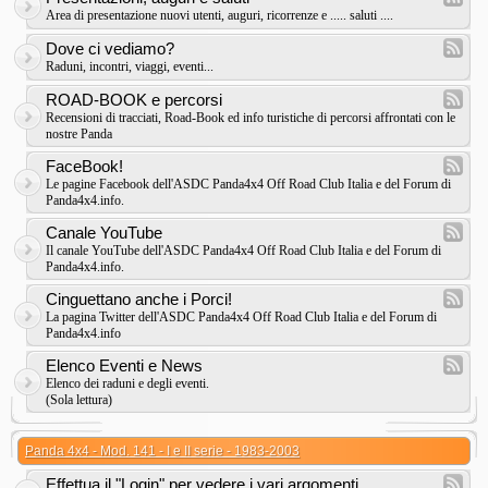
Area di presentazione nuovi utenti, auguri, ricorrenze e ..... saluti ....
Dove ci vediamo?
Raduni, incontri, viaggi, eventi...
ROAD-BOOK e percorsi
Recensioni di tracciati, Road-Book ed info turistiche di percorsi affrontati con le
nostre Panda
FaceBook!
Le pagine Facebook dell'ASDC Panda4x4 Off Road Club Italia e del Forum di
Panda4x4.info.
Canale YouTube
Il canale YouTube dell'ASDC Panda4x4 Off Road Club Italia e del Forum di
Panda4x4.info.
Cinguettano anche i Porci!
La pagina Twitter dell'ASDC Panda4x4 Off Road Club Italia e del Forum di
Panda4x4.info
Elenco Eventi e News
Elenco dei raduni e degli eventi.
(Sola lettura)
Panda 4x4 - Mod. 141 - I e II serie - 1983-2003
Effettua il "Login" per vedere i vari argomenti