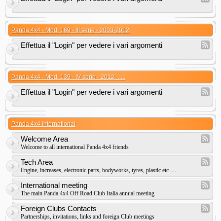
Panda 4x4 - Mod. 169 - III serie - 2003-2012
Effettua il "Login" per vedere i vari argomenti
Panda 4x4 - Mod. 139 - IV serie - 2012- .....
Effettua il "Login" per vedere i vari argomenti
Panda 4x4 International
Welcome Area
Welcome to all international Panda 4x4 friends
Tech Area
Engine, increases, electronic parts, bodyworks, tyres, plastic etc ....
International meeting
The main Panda 4x4 Off Road Club Italia annual meeting
Foreign Clubs Contacts
Partnerships, invitations, links and foreign Club meetings