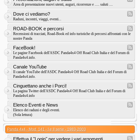
Area di presentazione nuovi utenti, auguri, ricorrenze e ..... saluti ....
Dove ci vediamo?
Raduni, incontri, viaggi, eventi...
ROAD-BOOK e percorsi
Recensioni di tracciati, Road-Book ed info turistiche di percorsi affrontati con le
nostre Panda
FaceBook!
Le pagine Facebook dell'ASDC Panda4x4 Off Road Club Italia e del Forum di
Panda4x4.info.
Canale YouTube
Il canale YouTube dell'ASDC Panda4x4 Off Road Club Italia e del Forum di
Panda4x4.info.
Cinguettano anche i Porci!
La pagina Twitter dell'ASDC Panda4x4 Off Road Club Italia e del Forum di
Panda4x4.info
Elenco Eventi e News
Elenco dei raduni e degli eventi.
(Sola lettura)
Panda 4x4 - Mod. 141 - I e II serie - 1983-2003
Effettua il "Login" per vedere i vari argomenti