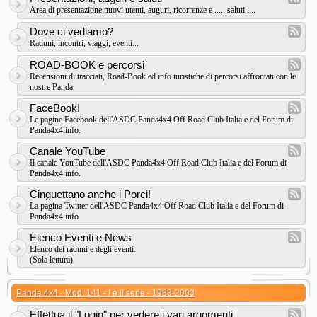
Area di presentazione nuovi utenti, auguri, ricorrenze e ..... saluti ....
Dove ci vediamo?
Raduni, incontri, viaggi, eventi...
ROAD-BOOK e percorsi
Recensioni di tracciati, Road-Book ed info turistiche di percorsi affrontati con le
nostre Panda
FaceBook!
Le pagine Facebook dell'ASDC Panda4x4 Off Road Club Italia e del Forum di
Panda4x4.info.
Canale YouTube
Il canale YouTube dell'ASDC Panda4x4 Off Road Club Italia e del Forum di
Panda4x4.info.
Cinguettano anche i Porci!
La pagina Twitter dell'ASDC Panda4x4 Off Road Club Italia e del Forum di
Panda4x4.info
Elenco Eventi e News
Elenco dei raduni e degli eventi.
(Sola lettura)
Panda 4x4 - Mod. 141 - I e II serie - 1983-2003
Effettua il "Login" per vedere i vari argomenti