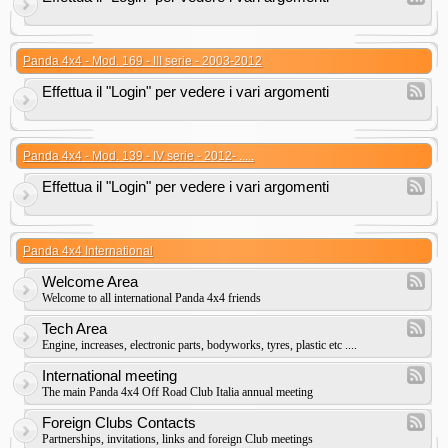
Panda 4x4 - Mod. 169 - III serie - 2003-2012
Effettua il "Login" per vedere i vari argomenti
Panda 4x4 - Mod. 139 - IV serie - 2012- .....
Effettua il "Login" per vedere i vari argomenti
Panda 4x4 International
Welcome Area
Welcome to all international Panda 4x4 friends
Tech Area
Engine, increases, electronic parts, bodyworks, tyres, plastic etc ....
International meeting
The main Panda 4x4 Off Road Club Italia annual meeting
Foreign Clubs Contacts
Partnerships, invitations, links and foreign Club meetings