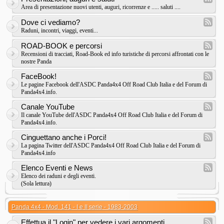
Area di presentazione nuovi utenti, auguri, ricorrenze e ..... saluti ....
Dove ci vediamo?
Raduni, incontri, viaggi, eventi...
ROAD-BOOK e percorsi
Recensioni di tracciati, Road-Book ed info turistiche di percorsi affrontati con le
nostre Panda
FaceBook!
Le pagine Facebook dell'ASDC Panda4x4 Off Road Club Italia e del Forum di
Panda4x4.info.
Canale YouTube
Il canale YouTube dell'ASDC Panda4x4 Off Road Club Italia e del Forum di
Panda4x4.info.
Cinguettano anche i Porci!
La pagina Twitter dell'ASDC Panda4x4 Off Road Club Italia e del Forum di
Panda4x4.info
Elenco Eventi e News
Elenco dei raduni e degli eventi.
(Sola lettura)
Panda 4x4 - Mod. 141 - I e II serie - 1983-2003
Effettua il "Login" per vedere i vari argomenti