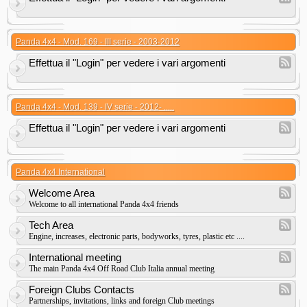
Panda 4x4 - Mod. 169 - III serie - 2003-2012
Effettua il "Login" per vedere i vari argomenti
Panda 4x4 - Mod. 139 - IV serie - 2012- .....
Effettua il "Login" per vedere i vari argomenti
Panda 4x4 International
Welcome Area
Welcome to all international Panda 4x4 friends
Tech Area
Engine, increases, electronic parts, bodyworks, tyres, plastic etc ....
International meeting
The main Panda 4x4 Off Road Club Italia annual meeting
Foreign Clubs Contacts
Partnerships, invitations, links and foreign Club meetings