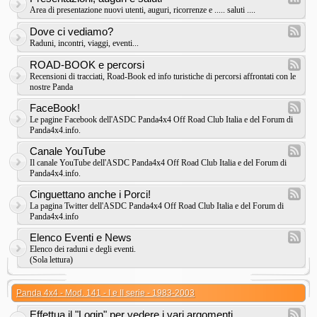
Area di presentazione nuovi utenti, auguri, ricorrenze e ..... saluti ....
Dove ci vediamo?
Raduni, incontri, viaggi, eventi...
ROAD-BOOK e percorsi
Recensioni di tracciati, Road-Book ed info turistiche di percorsi affrontati con le
nostre Panda
FaceBook!
Le pagine Facebook dell'ASDC Panda4x4 Off Road Club Italia e del Forum di
Panda4x4.info.
Canale YouTube
Il canale YouTube dell'ASDC Panda4x4 Off Road Club Italia e del Forum di
Panda4x4.info.
Cinguettano anche i Porci!
La pagina Twitter dell'ASDC Panda4x4 Off Road Club Italia e del Forum di
Panda4x4.info
Elenco Eventi e News
Elenco dei raduni e degli eventi.
(Sola lettura)
Panda 4x4 - Mod. 141 - I e II serie - 1983-2003
Effettua il "Login" per vedere i vari argomenti