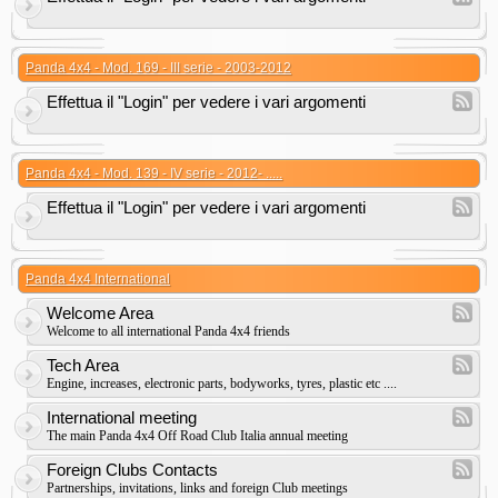
Panda 4x4 - Mod. 169 - III serie - 2003-2012
Effettua il "Login" per vedere i vari argomenti
Panda 4x4 - Mod. 139 - IV serie - 2012- .....
Effettua il "Login" per vedere i vari argomenti
Panda 4x4 International
Welcome Area
Welcome to all international Panda 4x4 friends
Tech Area
Engine, increases, electronic parts, bodyworks, tyres, plastic etc ....
International meeting
The main Panda 4x4 Off Road Club Italia annual meeting
Foreign Clubs Contacts
Partnerships, invitations, links and foreign Club meetings