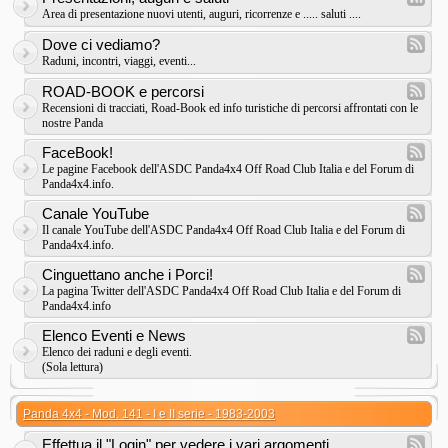
Area di presentazione nuovi utenti, auguri, ricorrenze e ..... saluti ....
Dove ci vediamo?
Raduni, incontri, viaggi, eventi...
ROAD-BOOK e percorsi
Recensioni di tracciati, Road-Book ed info turistiche di percorsi affrontati con le
nostre Panda
FaceBook!
Le pagine Facebook dell'ASDC Panda4x4 Off Road Club Italia e del Forum di
Panda4x4.info.
Canale YouTube
Il canale YouTube dell'ASDC Panda4x4 Off Road Club Italia e del Forum di
Panda4x4.info.
Cinguettano anche i Porci!
La pagina Twitter dell'ASDC Panda4x4 Off Road Club Italia e del Forum di
Panda4x4.info
Elenco Eventi e News
Elenco dei raduni e degli eventi.
(Sola lettura)
Panda 4x4 - Mod. 141 - I e II serie - 1983-2003
Effettua il "Login" per vedere i vari argomenti