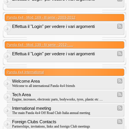
Panda 4x4 - Mod. 169 - III serie - 2003-2012
Effettua il "Login" per vedere i vari argomenti
Panda 4x4 - Mod. 139 - IV serie - 2012- .....
Effettua il "Login" per vedere i vari argomenti
Panda 4x4 International
Welcome Area
Welcome to all international Panda 4x4 friends
Tech Area
Engine, increases, electronic parts, bodyworks, tyres, plastic etc ....
International meeting
The main Panda 4x4 Off Road Club Italia annual meeting
Foreign Clubs Contacts
Partnerships, invitations, links and foreign Club meetings