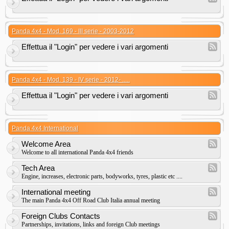
Panda 4x4 - Mod. 169 - III serie - 2003-2012
Effettua il "Login" per vedere i vari argomenti
Panda 4x4 - Mod. 139 - IV serie - 2012- .....
Effettua il "Login" per vedere i vari argomenti
Panda 4x4 International
Welcome Area
Welcome to all international Panda 4x4 friends
Tech Area
Engine, increases, electronic parts, bodyworks, tyres, plastic etc ....
International meeting
The main Panda 4x4 Off Road Club Italia annual meeting
Foreign Clubs Contacts
Partnerships, invitations, links and foreign Club meetings