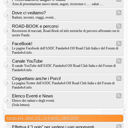
Area di presentazione nuovi utenti, auguri, ricorrenze e ..... saluti ....
Dove ci vediamo?
Raduni, incontri, viaggi, eventi...
ROAD-BOOK e percorsi
Recensioni di tracciati, Road-Book ed info turistiche di percorsi affrontati con le
nostre Panda
FaceBook!
Le pagine Facebook dell'ASDC Panda4x4 Off Road Club Italia e del Forum di
Panda4x4.info.
Canale YouTube
Il canale YouTube dell'ASDC Panda4x4 Off Road Club Italia e del Forum di
Panda4x4.info.
Cinguettano anche i Porci!
La pagina Twitter dell'ASDC Panda4x4 Off Road Club Italia e del Forum di
Panda4x4.info
Elenco Eventi e News
Elenco dei raduni e degli eventi.
(Sola lettura)
Panda 4x4 - Mod. 141 - I e II serie - 1983-2003
Effettua il "Login" per vedere i vari argomenti