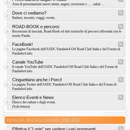
Area di presentazione nuovi utenti, auguri, ricorrenze e ..... saluti ....
Dove ci vediamo?
Raduni, incontri, viaggi, eventi...
ROAD-BOOK e percorsi
Recensioni di tracciati, Road-Book ed info turistiche di percorsi affrontati con le
nostre Panda
FaceBook!
Le pagine Facebook dell'ASDC Panda4x4 Off Road Club Italia e del Forum di
Panda4x4.info.
Canale YouTube
Il canale YouTube dell'ASDC Panda4x4 Off Road Club Italia e del Forum di
Panda4x4.info.
Cinguettano anche i Porci!
La pagina Twitter dell'ASDC Panda4x4 Off Road Club Italia e del Forum di
Panda4x4.info
Elenco Eventi e News
Elenco dei raduni e degli eventi.
(Sola lettura)
Panda 4x4 - Mod. 141 - I e II serie - 1983-2003
Effettua il "Login" per vedere i vari argomenti