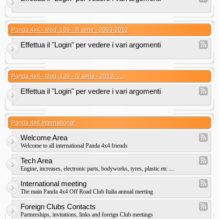
Panda 4x4 - Mod. 169 - III serie - 2003-2012
Effettua il "Login" per vedere i vari argomenti
Panda 4x4 - Mod. 139 - IV serie - 2012- .....
Effettua il "Login" per vedere i vari argomenti
Panda 4x4 International
Welcome Area
Welcome to all international Panda 4x4 friends
Tech Area
Engine, increases, electronic parts, bodyworks, tyres, plastic etc ....
International meeting
The main Panda 4x4 Off Road Club Italia annual meeting
Foreign Clubs Contacts
Partnerships, invitations, links and foreign Club meetings