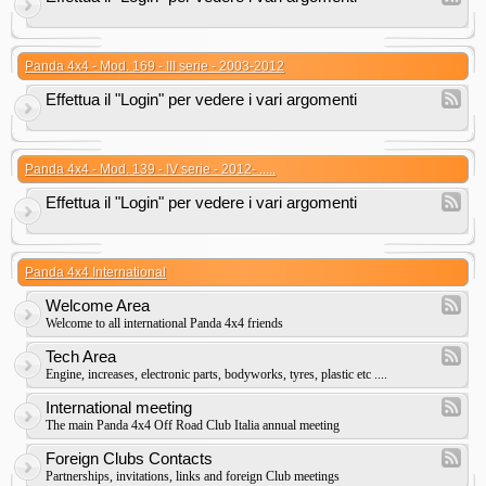
Panda 4x4 - Mod. 169 - III serie - 2003-2012
Effettua il "Login" per vedere i vari argomenti
Panda 4x4 - Mod. 139 - IV serie - 2012- .....
Effettua il "Login" per vedere i vari argomenti
Panda 4x4 International
Welcome Area
Welcome to all international Panda 4x4 friends
Tech Area
Engine, increases, electronic parts, bodyworks, tyres, plastic etc ....
International meeting
The main Panda 4x4 Off Road Club Italia annual meeting
Foreign Clubs Contacts
Partnerships, invitations, links and foreign Club meetings