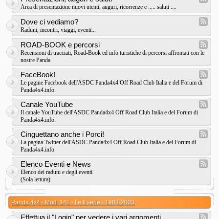
Area di presentazione nuovi utenti, auguri, ricorrenze e ..... saluti ....
Dove ci vediamo?
Raduni, incontri, viaggi, eventi...
ROAD-BOOK e percorsi
Recensioni di tracciati, Road-Book ed info turistiche di percorsi affrontati con le
nostre Panda
FaceBook!
Le pagine Facebook dell'ASDC Panda4x4 Off Road Club Italia e del Forum di
Panda4x4.info.
Canale YouTube
Il canale YouTube dell'ASDC Panda4x4 Off Road Club Italia e del Forum di
Panda4x4.info.
Cinguettano anche i Porci!
La pagina Twitter dell'ASDC Panda4x4 Off Road Club Italia e del Forum di
Panda4x4.info
Elenco Eventi e News
Elenco dei raduni e degli eventi.
(Sola lettura)
Panda 4x4 - Mod. 141 - I e II serie - 1983-2003
Effettua il "Login" per vedere i vari argomenti