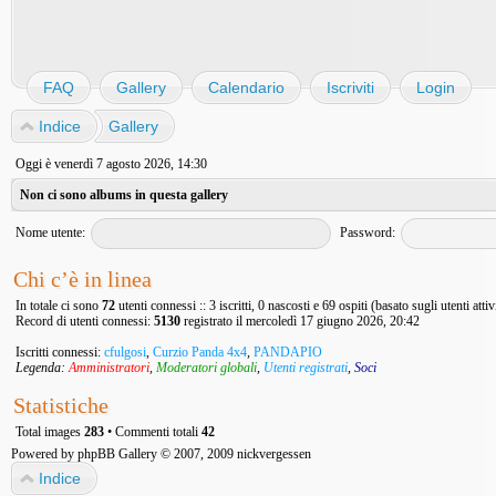
FAQ
Gallery
Calendario
Iscriviti
Login
Indice
Gallery
Oggi è venerdì 7 agosto 2026, 14:30
Non ci sono albums in questa gallery
Nome utente:
Password:
Chi c’è in linea
In totale ci sono
72
utenti connessi :: 3 iscritti, 0 nascosti e 69 ospiti (basato sugli utenti atti
Record di utenti connessi:
5130
registrato il mercoledì 17 giugno 2026, 20:42
Iscritti connessi:
cfulgosi
,
Curzio Panda 4x4
,
PANDAPIO
Legenda:
Amministratori
,
Moderatori globali
,
Utenti registrati
,
Soci
Statistiche
Total images
283
• Commenti totali
42
Powered by
phpBB Gallery
© 2007, 2009
nickvergessen
Indice