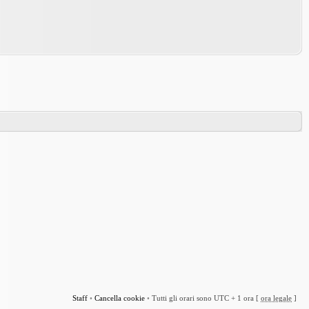
Staff
•
Cancella cookie
•
Tutti gli orari sono UTC + 1 ora [
ora legale
]