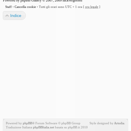
Powered by
phpBB Gallery
© 2007, 2009
nickvergessen
Staff
•
Cancella cookie
•
Tutti gli orari sono UTC + 1 ora [
ora legale
]
Indice
Powered by
phpBB
® Forum Software © phpBB Group
Style designed by
Artodia
.
Traduzione Italiana
phpBBItalia.net
basata su phpBB.it 2010