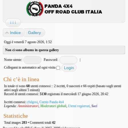
↓↓↓
Indice
Gallery
Oggi è venerdì 7 agosto 2026, 1:52
Non ci sono albums in questa gallery
Nome utente:
Password:
|
Collegami in automatico ad ogni visita
Chi c’è in linea
In totale ci sono
68
utenti connessi :: 2 iscritti, 0 nascosti e 66 ospiti (basato sugli utenti
attivi negli ultimi 5 minuti)
Record di utenti connessi:
5130
registrato il mercoledì 17 giugno 2026, 20:42
Iscritti connessi:
cfulgosi
,
Curzio Panda 4x4
Legenda:
Amministratori
,
Moderatori globali
,
Utenti registrati
,
Soci
Statistiche
Total images
283
• Commenti totali
42