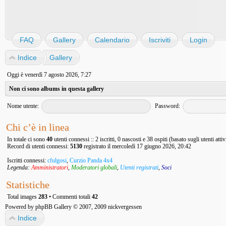
FAQ
Gallery
Calendario
Iscriviti
Login
Indice
Gallery
Oggi è venerdì 7 agosto 2026, 7:27
Non ci sono albums in questa gallery
Nome utente:
Password:
Chi c’è in linea
In totale ci sono
40
utenti connessi :: 2 iscritti, 0 nascosti e 38 ospiti (basato sugli utenti atti
Record di utenti connessi:
5130
registrato il mercoledì 17 giugno 2026, 20:42
Iscritti connessi:
cfulgosi
,
Curzio Panda 4x4
Legenda:
Amministratori
,
Moderatori globali
,
Utenti registrati
,
Soci
Statistiche
Total images
283
• Commenti totali
42
Powered by
phpBB Gallery
© 2007, 2009
nickvergessen
Indice