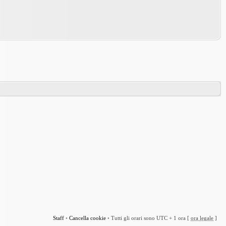
Staff
•
Cancella cookie
•
Tutti gli orari sono UTC + 1 ora [
ora legale
]