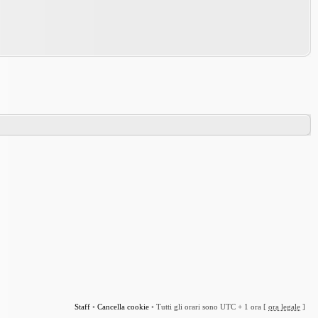
Staff
•
Cancella cookie
•
Tutti gli orari sono UTC + 1 ora [
ora legale
]