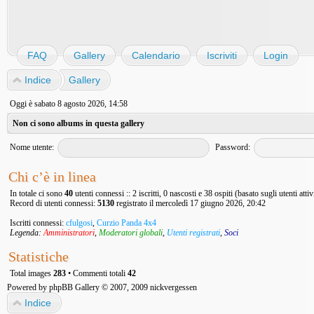
FAQ
Gallery
Calendario
Iscriviti
Login
Indice
Gallery
Oggi è sabato 8 agosto 2026, 14:58
Non ci sono albums in questa gallery
Nome utente:
Password:
Chi c’è in linea
In totale ci sono
40
utenti connessi :: 2 iscritti, 0 nascosti e 38 ospiti (basato sugli utenti atti
Record di utenti connessi:
5130
registrato il mercoledì 17 giugno 2026, 20:42
Iscritti connessi:
cfulgosi
,
Curzio Panda 4x4
Legenda:
Amministratori
,
Moderatori globali
,
Utenti registrati
,
Soci
Statistiche
Total images
283
• Commenti totali
42
Powered by
phpBB Gallery
© 2007, 2009
nickvergessen
Indice