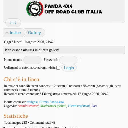
↓↓↓
Indice
Gallery
Oggi è lunedì 10 agosto 2026, 21:42
Non ci sono albums in questa gallery
Nome utente:
Password:
|
Collegami in automatico ad ogni visita
Chi c’è in linea
In totale ci sono
58
utenti connessi :: 2 iscritti, 0 nascosti e 56 ospiti (basato sugli utenti
attivi negli ultimi 5 minuti)
Record di utenti connessi:
5130
registrato il mercoledì 17 giugno 2026, 20:42
Iscritti connessi:
cfulgosi
,
Curzio Panda 4x4
Legenda:
Amministratori
,
Moderatori globali
,
Utenti registrati
,
Soci
Statistiche
Total images
283
• Commenti totali
43