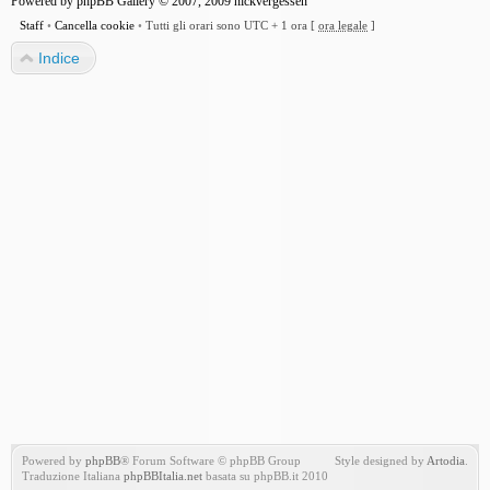
Powered by
phpBB Gallery
© 2007, 2009
nickvergessen
Staff
•
Cancella cookie
•
Tutti gli orari sono UTC + 1 ora [
ora legale
]
Indice
Powered by
phpBB
® Forum Software © phpBB Group
Style designed by
Artodia
.
Traduzione Italiana
phpBBItalia.net
basata su phpBB.it 2010