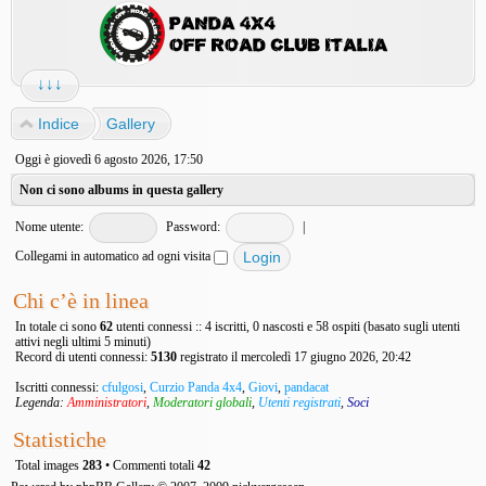
↓↓↓
Indice
Gallery
Oggi è giovedì 6 agosto 2026, 17:50
Non ci sono albums in questa gallery
Nome utente:
Password:
|
Collegami in automatico ad ogni visita
Chi c’è in linea
In totale ci sono
62
utenti connessi :: 4 iscritti, 0 nascosti e 58 ospiti (basato sugli utenti
attivi negli ultimi 5 minuti)
Record di utenti connessi:
5130
registrato il mercoledì 17 giugno 2026, 20:42
Iscritti connessi:
cfulgosi
,
Curzio Panda 4x4
,
Giovi
,
pandacat
Legenda:
Amministratori
,
Moderatori globali
,
Utenti registrati
,
Soci
Statistiche
Total images
283
• Commenti totali
42