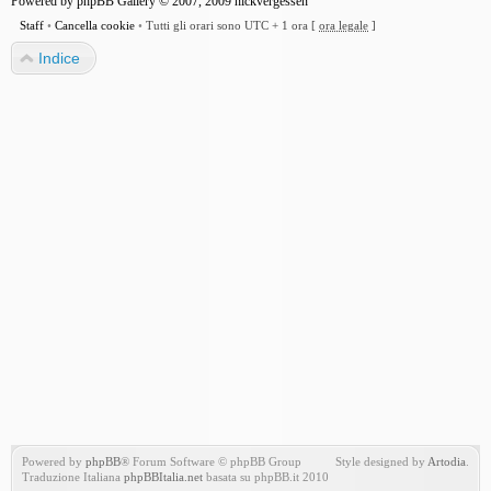
Powered by
phpBB Gallery
© 2007, 2009
nickvergessen
Staff
•
Cancella cookie
•
Tutti gli orari sono UTC + 1 ora [
ora legale
]
Indice
Powered by
phpBB
® Forum Software © phpBB Group
Style designed by
Artodia
.
Traduzione Italiana
phpBBItalia.net
basata su phpBB.it 2010