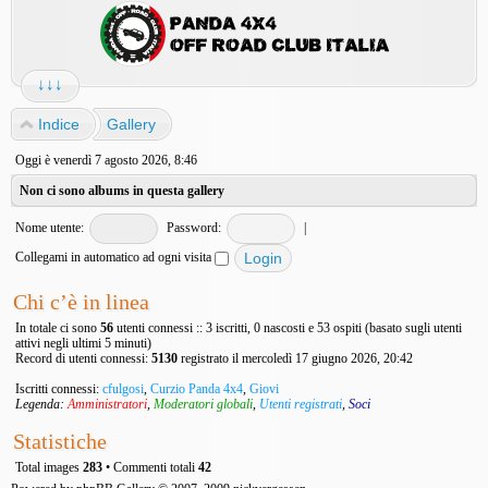
↓↓↓
Indice
Gallery
Oggi è venerdì 7 agosto 2026, 8:46
Non ci sono albums in questa gallery
Nome utente:
Password:
|
Collegami in automatico ad ogni visita
Chi c’è in linea
In totale ci sono
56
utenti connessi :: 3 iscritti, 0 nascosti e 53 ospiti (basato sugli utenti
attivi negli ultimi 5 minuti)
Record di utenti connessi:
5130
registrato il mercoledì 17 giugno 2026, 20:42
Iscritti connessi:
cfulgosi
,
Curzio Panda 4x4
,
Giovi
Legenda:
Amministratori
,
Moderatori globali
,
Utenti registrati
,
Soci
Statistiche
Total images
283
• Commenti totali
42