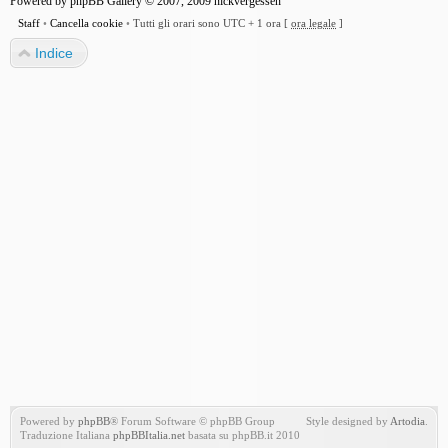
Powered by
phpBB Gallery
© 2007, 2009
nickvergessen
Staff
•
Cancella cookie
•
Tutti gli orari sono UTC + 1 ora [
ora legale
]
Indice
Powered by
phpBB
® Forum Software © phpBB Group
Style designed by
Artodia
.
Traduzione Italiana
phpBBItalia.net
basata su phpBB.it 2010