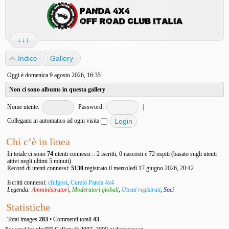
↓↓↓
Indice
Gallery
Oggi è domenica 9 agosto 2026, 16:35
Non ci sono albums in questa gallery
Nome utente:
Password:
|
Collegami in automatico ad ogni visita
Chi c’è in linea
In totale ci sono
74
utenti connessi :: 2 iscritti, 0 nascosti e 72 ospiti (basato sugli utenti
attivi negli ultimi 5 minuti)
Record di utenti connessi:
5130
registrato il mercoledì 17 giugno 2026, 20:42
Iscritti connessi:
cfulgosi
,
Curzio Panda 4x4
Legenda:
Amministratori
,
Moderatori globali
,
Utenti registrati
,
Soci
Statistiche
Total images
283
• Commenti totali
43