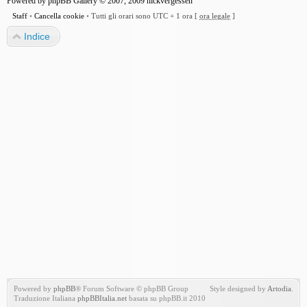
Powered by
phpBB Gallery
© 2007, 2009
nickvergessen
Staff
•
Cancella cookie
•
Tutti gli orari sono UTC + 1 ora [
ora legale
]
Indice
Powered by
phpBB
® Forum Software © phpBB Group
Style designed by
Artodia
.
Traduzione Italiana
phpBBItalia.net
basata su phpBB.it 2010